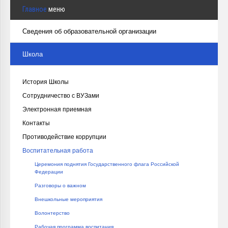
Курсы повышения квалификации
Главное
меню
Центр непрерывного образования
Сведения об образовательной организации
Конкурсы
Школа
Творческий инкубатор
История Школы
Сотрудничество с ВУЗами
Электронная приемная
Контакты
Противодействие коррупции
Воспитательная работа
Церемония поднятия Государственного флага Российской
Федерации
Разговоры о важном
Внешкольные мероприятия
Волонтерство
Рабочая программа воспитания