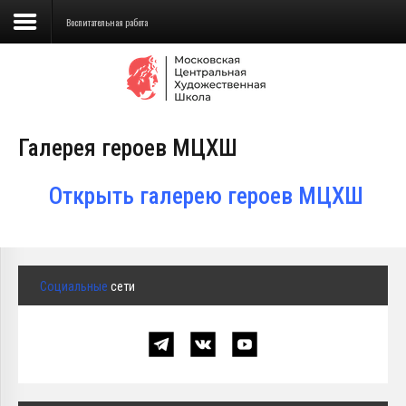
Воспитательная работа
Сведения об образовательной
организации
Галерея героев МЦХШ
Школа
Училище
Открыть галерею героев МЦХШ
Детская Художественная школа
Поступающим
Социальные
сети
Подготовка
Образование
Доп. образование