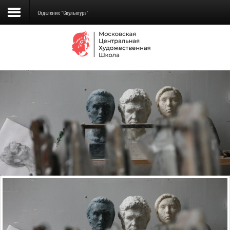
Отделение "Скульптура"
Сведения об образовательной
организации
Школа
Училище
Детская Художественная школа
Поступающим
Подготовка
Образование
Доп. образование