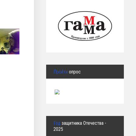
Пройти
опрос
Год
защитника Отечества -
2025