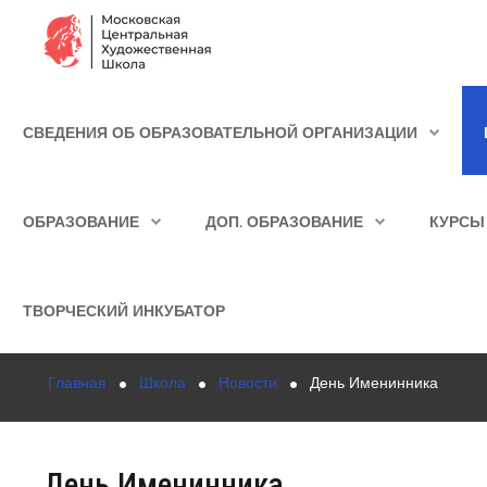
Сведения об образовательной организации
СВЕДЕНИЯ ОБ ОБРАЗОВАТЕЛЬНОЙ ОРГАНИЗАЦИИ
Школа
ИСКАТЬ...
Училище
ОБРАЗОВАНИЕ
ДОП. ОБРАЗОВАНИЕ
КУРСЫ
Детская Художественная школа
Поступающим
ТВОРЧЕСКИЙ ИНКУБАТОР
Подготовка
Главная
Школа
Новости
День Именинника
Образование
Доп. образование
День Именинника
Курсы повышения квалификации