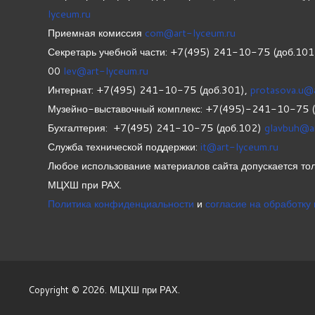
lyceum.ru
Приемная комиссия
com@art-lyceum.ru
Секретарь учебной части: +7(495) 241-10-75 (доб.10
00
lev@art-lyceum.ru
Интернат: +7(495) 241-10-75 (доб.301),
protasova.u@
Музейно-выставочный комплекс: +7(495)-241-10-75 
Бухгалтерия: +7(495) 241-10-75 (доб.102)
glavbuh@a
Служба технической поддержки:
it@art-lyceum.ru
Любое использование материалов сайта допускается тол
МЦХШ при РАХ.
Политика конфиденциальности
и
согласие на обработку
Copyright © 2026. МЦХШ при РАХ.