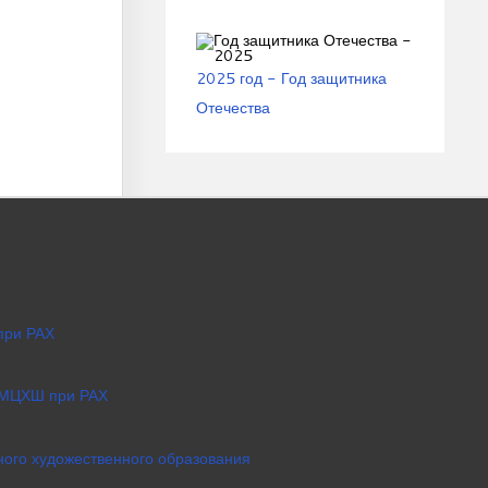
2025 год - Год защитника
Отечества
при РАХ
 МЦХШ при РАХ
ого художественного образования