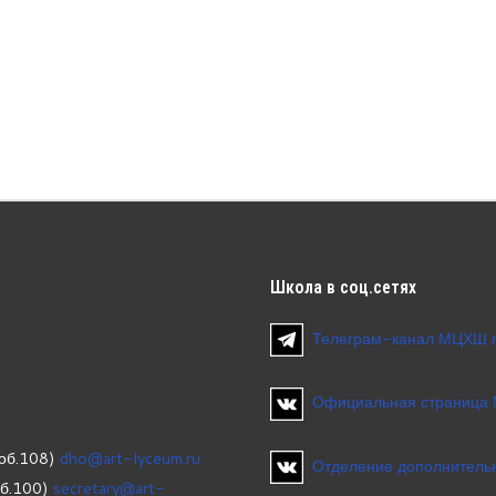
Школа
в соц.сетях
Телеграм-канал МЦХШ 
Официальная страница
об.108)
dho@art-lyceum.ru
Отделение дополнительн
об.100)
secretary@art-