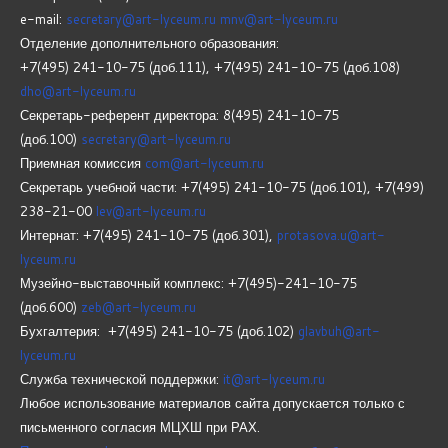
e-mail:
secretary@art-lyceum.ru
mnv@art-lyceum.ru
Отделение дополнительного образования:
+7(495) 241-10-75 (доб.111), +7(495) 241-10-75 (доб.108)
dho@art-lyceum.ru
Секретарь-референт директора: 8(495) 241-10-75
(доб.100)
secretary@art-lyceum.ru
Приемная комиссия
com@art-lyceum.ru
Секретарь учебной части: +7(495) 241-10-75 (доб.101), +7(499)
238-21-00
lev@art-lyceum.ru
Интернат: +7(495) 241-10-75 (доб.301),
protasova.u@art-
lyceum.ru
Музейно-выставочный комплекс: +7(495)-241-10-75
(доб.600)
zeb@art-lyceum.ru
Бухгалтерия: +7(495) 241-10-75 (доб.102)
glavbuh@art-
lyceum.ru
Служба технической поддержки:
it@art-lyceum.ru
Любое использование материалов сайта допускается только с
письменного согласия МЦХШ при РАХ.