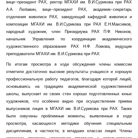
вице-президент РАХ, ректор МГАХИ им. В.И.Сурикова при РАХ
А.А. Любавин, вице-президент РАХ, академик-секретарь
отделения живописи РАХ, заведующий кафедрой живописи и
композиции МГАХИ им. В.И.Сурикова при РАХ Е.Н.Максимов,
народный художник, член Президиума РАХ П.Ф. Никонов,
начальник Управления по координации академического
художественного образования РАХ Н.Ф. Ломова, ведущие
преподаватели МГАХИ им. В.И.Сурикова при РАХ.
По итогам просмотра в ходе обсуждения члены комиссии
отметили достаточно высокие результаты учащихся и хорошую
профессиональную работу педагогов, благодаря которой лицей,
основываясь на традициях академической художественной
школы, выпускает из своих стен хорошо подготовленных юных
художников, что особенно видно при осуществлении приема
выпускников лицея в МГАХИ им. В.И.Сурикова при РАХ. Также
были озвучены проблемные моменты, выявленные в ходе
просмотра, касающихся методики обучения специальным
дисциплинам, в частности, в младших классах лицея. Члены