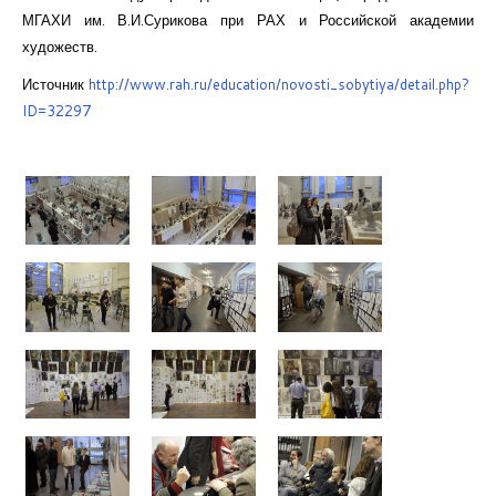
МГАХИ им. В.И.Сурикова при РАХ и Российской академии
художеств.
Источник
http://www.rah.ru/education/novosti_sobytiya/detail.php?
ID=32297