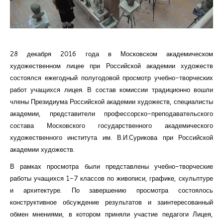
Курсы повышения квалификации
Центр непрерывного образования
Конкурсы
28 декабря 2016 года в Московском академическом
художественном лицее при Российской академии художеств
Творческий инкубатор
состоялся ежегодный полугодовой просмотр учебно-творческих
работ учащихся лицея. В состав комиссии традиционно вошли
члены Президиума Российской академии художеств, специалисты
академии, представители профессорско-преподавательского
состава Московского государственного академического
художественного института им. В.И.Сурикова при Российской
академии художеств.
В рамках просмотра были представлены учебно-творческие
работы учащихся 1-7 классов по живописи, графике, скульптуре
и архитектуре. По завершению просмотра состоялось
конструктивное обсуждение результатов и заинтересованный
обмен мнениями, в котором приняли участие педагоги Лицея,