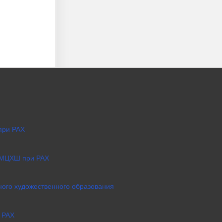
при РАХ
 МЦХШ при РАХ
ого художественного образования
 РАХ