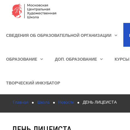
Сведения об образовательной организации
СВЕДЕНИЯ ОБ ОБРАЗОВАТЕЛЬНОЙ ОРГАНИЗАЦИИ
Школа
ИСКАТЬ...
Училище
ОБРАЗОВАНИЕ
ДОП. ОБРАЗОВАНИЕ
КУРСЫ
Детская Художественная школа
Поступающим
ТВОРЧЕСКИЙ ИНКУБАТОР
Подготовка
Главная
Школа
Новости
ДЕНЬ ЛИЦЕИСТА
Образование
Доп. образование
ДЕНЬ ЛИЦЕИСТА
Курсы повышения квалификации