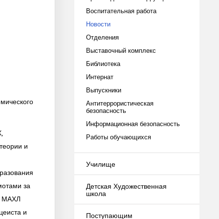
Воспитательная работа
Новости
Отделения
Выставочный комплекс
Библиотека
Интернат
и
Выпускники
емического
Антитеррористическая
безопасность
Информационная безопасность
,
Работы обучающихся
теории и
Училище
бразования
мотами за
Детская Художественная
школа
р МАХЛ
цеиста и
Поступающим