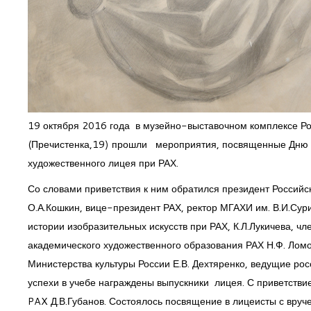
19 октября 2016 года в музейно-выставочном комплексе Ро
(Пречистенка,19) прошли мероприятия, посвященные Дню л
художественного лицея при РАХ.
Со словами приветствия к ним обратился президент Российс
О.А.Кошкин, вице-президент РАХ, ректор МГАХИ им. В.И.Сур
истории изобразительных искусств при РАХ, К.Л.Лукичева, 
академического художественного образования РАХ Н.Ф. Ломо
Министерства культуры России Е.В. Дехтяренко, ведущие ро
успехи в учебе награждены выпускники лицея. С приветств
PAX Д.В.Губанов. Состоялось посвящение в лицеисты с вруч