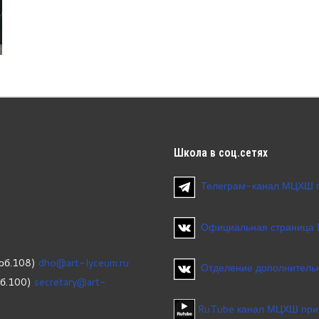
Школа
в соц.сетях
Телеграм-канал МЦХШ 
Официальная страница
об.108)
dho@art-lyceum.ru
Отделение дополнительн
об.100)
secretary@art-
RuTube канал МЦХШ при