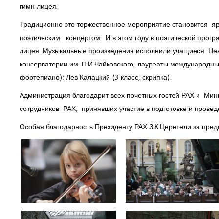
гимн лицея.
Традиционно это торжественное мероприятие становится 
поэтическим концертом. И в этом году в поэтической прог
лицея. Музыкальные произведения исполнили учащиеся Цен
консерватории им. П.И.Чайковского, лауреаты международных
фортепиано); Лев Калацкий (3 класс, скрипка).
Администрация благодарит всех почетных гостей РАХ и Минис
сотрудников РАХ, принявших участие в подготовке и прове
Особая благодарность Президенту РАХ З.К.Церетели за пре