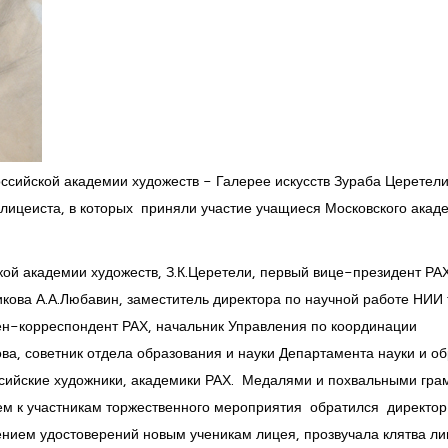
ссийской академии художеств - Галерее искусств Зураба Церетел
ицеиста, в которых приняли участие учащиеся Московского акад
кой академии художеств, З.К.Церетели, первый вице-президент РАХ
икова А.А.Любавин, заместитель директора по научной работе НИИ 
член-корреспондент РАХ, начальник Управления по координации
ва, советник отдела образования и науки Департамента науки и о
ссийские художники, академики РАХ. Медалями и похвальными гра
ием к участникам торжественного мероприятия обратился директо
ением удостоверений новым ученикам лицея, прозвучала клятва ли