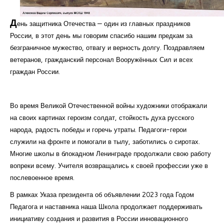
Курсы повышения квалификации
Д
ень защитника Отечества — один из главных праздников
Центр непрерывного образования
России, в этот день мы говорим спасибо нашим предкам за
безграничное мужество, отвагу и верность долгу. Поздравляем
Конкурсы
ветеранов, гражданский персонал Вооружённых Сил и всех
Творческий инкубатор
граждан России.
Во время Великой Отечественной войны художники отображали
на своих картинах героизм солдат, стойкость духа русского
народа, радость победы и горечь утраты. Педагоги-герои
служили на фронте и помогали в тылу, заботились о сиротах.
Многие школы в блокадном Ленинграде продолжали свою работу
вопреки всему. Учителя возвращались к своей профессии уже в
послевоенное время.
В рамках Указа президента об объявлении 2023 года Годом
Педагога и наставника наша Школа продолжает поддерживать
инициативу создания и развития в России инновационного