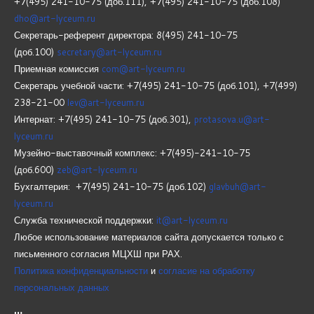
+7(495) 241-10-75 (доб.111), +7(495) 241-10-75 (доб.108)
dho@art-lyceum.ru
Секретарь-референт директора: 8(495) 241-10-75
(доб.100)
secretary@art-lyceum.ru
Приемная комиссия
com@art-lyceum.ru
Секретарь учебной части: +7(495) 241-10-75 (доб.101), +7(499)
238-21-00
lev@art-lyceum.ru
Интернат: +7(495) 241-10-75 (доб.301),
protasova.u@art-
lyceum.ru
Музейно-выставочный комплекс: +7(495)-241-10-75
(доб.600)
zeb@art-lyceum.ru
Бухгалтерия: +7(495) 241-10-75 (доб.102)
glavbuh@art-
lyceum.ru
Служба технической поддержки:
it@art-lyceum.ru
Любое использование материалов сайта допускается только с
письменного согласия МЦХШ при РАХ.
Политика конфиденциальности
и
согласие на обработку
персональных данных