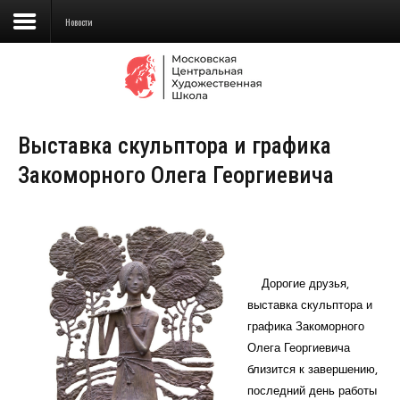
Новости
Сведения об образовательной
организации
Выставка скульптора и графика
Школа
Закоморного Олега Георгиевича
Училище
Детская Художественная школа
Поступающим
Дорогие друзья,
Подготовка
выставка скульптора и
графика Закоморного
Образование
Олега Георгиевича
близится к завершению,
Доп. образование
последний день работы