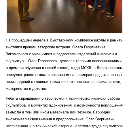
Курсы повышения квалификации
Центр непрерывного образования
Конкурсы
На прошедшей неделе в Выставочном комплексе школы в рамках
Творческий инкубатор
выставки прошли авторские встречи Олега Георгиевича
Закоморного с учащимися и педагогами отделений живописи и
скульптуры. Олег Георгиевич делился тёплыми воспоминаниями
о времени обучения в нашей школе, тогда МСХШ в Лаврушенском
переулке; рассказывал и показывал на примерах представленных
произведений о главных темах своего творчества: анималистике,
материнстве и детстве.
Ребята спрашивали о творческих и технических нюансах работы
скульптора, о моментах вдохновения, о возможности воплощения
замысла в том или ином материале или технике. Свободно
высказывали свои мнения и предположения. Олег Георгиевич
рассказывал и о технической стороне нелёгкого труда скульптора