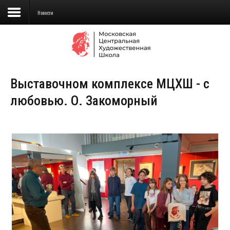
Новости
Сведения об образовательной
организации
Выставочном комплексе МЦХШ - с
Школа
любовью. О. Закоморный
Училище
Детская Художественная школа
Поступающим
Подготовка
Образование
Доп. образование