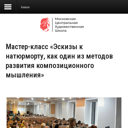
Новости
Сведения об образовательной
организации
Мастер-класс «Эскизы к
Школа
натюрморту, как один из методов
Училище
развития композиционного
Детская Художественная школа
мышления»
Поступающим
Подготовка
Образование
Доп. образование