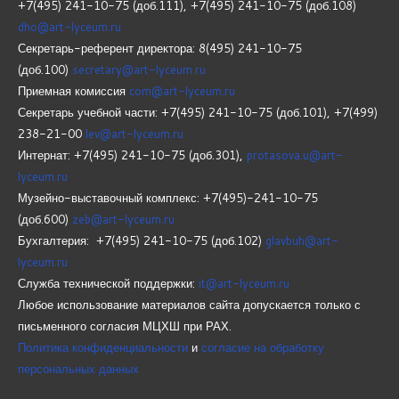
+7(495) 241-10-75 (доб.111), +7(495) 241-10-75 (доб.108)
dho@art-lyceum.ru
Секретарь-референт директора: 8(495) 241-10-75
(доб.100)
secretary@art-lyceum.ru
Приемная комиссия
com@art-lyceum.ru
Секретарь учебной части: +7(495) 241-10-75 (доб.101), +7(499)
238-21-00
lev@art-lyceum.ru
Интернат: +7(495) 241-10-75 (доб.301),
protasova.u@art-
lyceum.ru
Музейно-выставочный комплекс: +7(495)-241-10-75
(доб.600)
zeb@art-lyceum.ru
Бухгалтерия: +7(495) 241-10-75 (доб.102)
glavbuh@art-
lyceum.ru
Служба технической поддержки:
it@art-lyceum.ru
Любое использование материалов сайта допускается только с
письменного согласия МЦХШ при РАХ.
Политика конфиденциальности
и
согласие на обработку
персональных данных