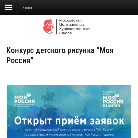
Новости
Сведения об образовательной
организации
Конкурс детского рисунка “Моя
Школа
Россия”
Училище
Детская Художественная школа
Поступающим
Подготовка
Образование
Доп. образование