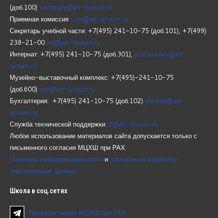
(доб.100)
secretary@art-lyceum.ru
Приемная комиссия
com@art-lyceum.ru
Секретарь учебной части: +7(495) 241-10-75 (доб.101), +7(499)
238-21-00
lev@art-lyceum.ru
Интернат: +7(495) 241-10-75 (доб.301),
protasova.u@art-
lyceum.ru
Музейно-выставочный комплекс: +7(495)-241-10-75
(доб.600)
zeb@art-lyceum.ru
Бухгалтерия: +7(495) 241-10-75 (доб.102)
glavbuh@art-
lyceum.ru
Служба технической поддержки:
it@art-lyceum.ru
Любое использование материалов сайта допускается только с
письменного согласия МЦХШ при РАХ.
Политика конфиденциальности
и
согласие на обработку
персональных данных
Школа
в соц.сетях
Телеграм-канал МЦХШ при РАХ