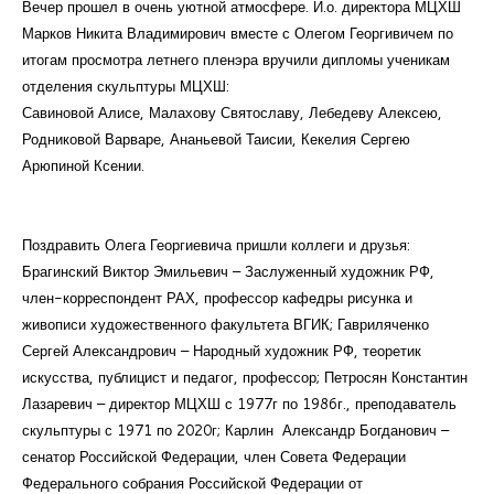
Вечер прошел в очень уютной атмосфере. И.о. директора МЦХШ
Марков Никита Владимирович вместе с Олегом Георгивичем по
итогам просмотра летнего пленэра вручили дипломы ученикам
отделения скульптуры МЦХШ:
Савиновой Алисе, Малахову Святославу, Лебедеву Алексею,
Родниковой Варваре, Ананьевой Таисии, Кекелия Сергею
Арюпиной Ксении.
Поздравить Олега Георгиевича пришли коллеги и друзья:
Брагинский Виктор Эмильевич – Заслуженный художник РФ,
член-корреспондент РАХ, профессор кафедры рисунка и
живописи художественного факультета ВГИК; Гавриляченко
Сергей Александрович – Народный художник РФ, теоретик
искусства, публицист и педагог, профессор; Петросян Константин
Лазаревич – директор МЦХШ с 1977г по 1986г., преподаватель
скульптуры с 1971 по 2020г; Карлин Александр Богданович –
сенатор Российской Федерации, член Совета Федерации
Федерального собрания Российской Федерации от