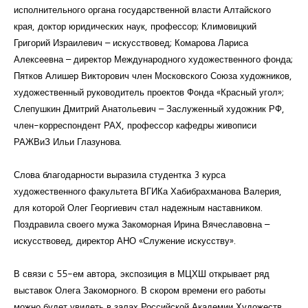
исполнительного органа государственной власти Алтайского
края, доктор юридических наук, профессор; Климовицкий
Григорий Израилевич – искусствовед; Комарова Лариса
Алексеевна – директор Международного художественного фонда;
Пятков Алишер Викторович член Московского Союза художников,
художественный руководитель проектов Фонда «Красный угол»;
Слепушкин Дмитрий Анатольевич – Заслуженный художник РФ,
член-корреспондент РАХ, профессор кафедры живописи
РАЖВиЗ Ильи Глазунова.
Слова благодарности выразила студентка 3 курса
художественного факультета ВГИКа Хабибрахманова Валерия,
для которой Олег Георгиевич стал надежным наставником.
Поздравила своего мужа Закоморная Ирина Вячеславовна –
искусствовед, директор АНО «Служение искусству».
В связи с 55-ем автора, экспозиция в МЦХШ открывает ряд
выставок Олега Закоморного. В скором времени его работы
можно будет увидеть в залах Российской Академии Художеств,