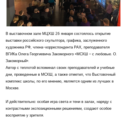
Курсы повышения квалификации
Центр непрерывного образования
Конкурсы
В выставочном зале МЦХШ 26 января состоялось открытие
выставки российского скульптора, графика, заслуженного
Творческий инкубатор
художника РФ, члена-корреспондента РАХ, преподавателя
ВГИКа Олега Георгиевича Закоморного «МСХШ – с любовью. О.
Закоморный».
Автор с теплотой вспоминал своих преподавателей и учебные
дни, проведенные в МСХШ, а также отметил, что Выстовочный
комплекс школы, по его мнению, является одним из лучших в
Москве.
И действительно: особая игра света и тени в залах, наряду с
контрастными экспозиционными решениями, создают особое
восприятие у зрителя.