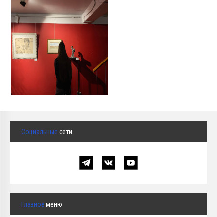
Социальные
сети
Главное
меню