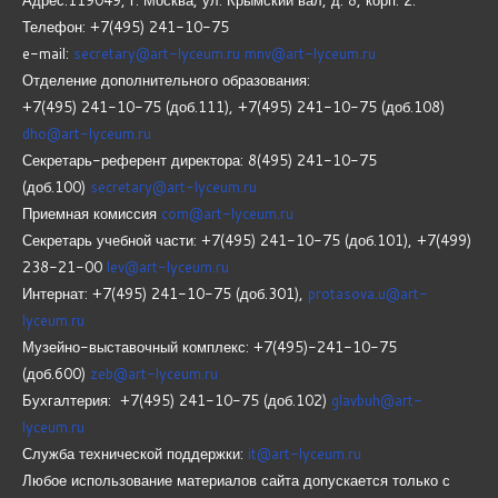
Телефон: +7(495) 241-10-75
e-mail:
secretary@art-lyceum.ru
mnv@art-lyceum.ru
Отделение дополнительного образования:
+7(495) 241-10-75 (доб.111), +7(495) 241-10-75 (доб.108)
dho@art-lyceum.ru
Секретарь-референт директора: 8(495) 241-10-75
(доб.100)
secretary@art-lyceum.ru
Приемная комиссия
com@art-lyceum.ru
Секретарь учебной части: +7(495) 241-10-75 (доб.101), +7(499)
238-21-00
lev@art-lyceum.ru
Интернат: +7(495) 241-10-75 (доб.301),
protasova.u@art-
lyceum.ru
Музейно-выставочный комплекс: +7(495)-241-10-75
(доб.600)
zeb@art-lyceum.ru
Бухгалтерия: +7(495) 241-10-75 (доб.102)
glavbuh@art-
lyceum.ru
Служба технической поддержки:
it@art-lyceum.ru
Любое использование материалов сайта допускается только с