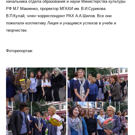
начальника отдела образования и науки Министерства культуры
Курсы повышения квалификации
РФ М.Г.Макиенко, проректор МГАХИ им. В.И.Сурикова
В.П.Кулай, член-корреспондент РАХ А.А.Шилов. Все они
Центр непрерывного образования
пожелали коллективу Лицея и учащимся успехов в учебе и
творчестве.
Конкурсы
Творческий инкубатор
Фоторепортаж: