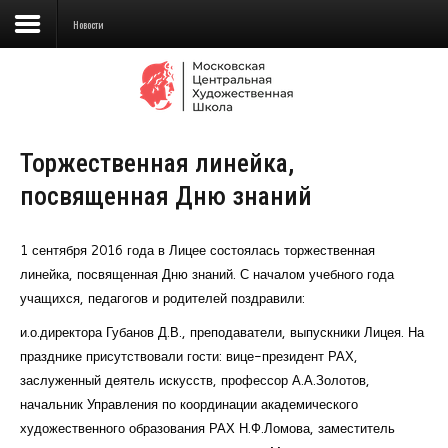
Новости
Сведения об образовательной
организации
Торжественная линейка,
Школа
посвященная Дню знаний
Училище
Детская Художественная школа
1 сентября 2016 года в Лицее состоялась торжественная
линейка, посвященная Дню знаний. С началом учебного года
Поступающим
учащихся, педагогов и родителей поздравили:
и.о.директора Губанов Д.В., преподаватели, выпускники Лицея. На
Подготовка
празднике присутствовали гости: вице-президент РАХ,
Образование
заслуженный деятель искусств, профессор А.А.Золотов,
начальник Управления по координации академического
Доп. образование
художественного образования РАХ Н.Ф.Ломова, заместитель