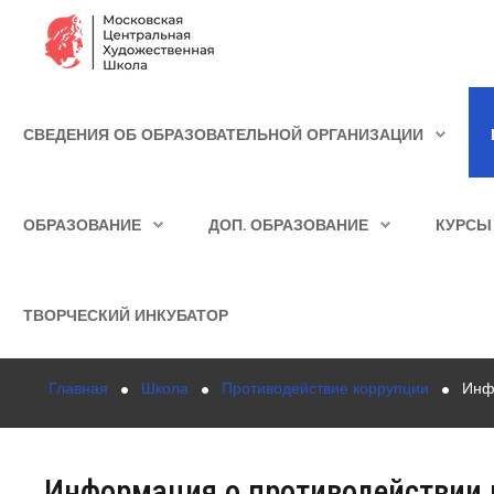
Сведения об образовательной организации
СВЕДЕНИЯ ОБ ОБРАЗОВАТЕЛЬНОЙ ОРГАНИЗАЦИИ
Школа
ИСКАТЬ...
Училище
ОБРАЗОВАНИЕ
ДОП. ОБРАЗОВАНИЕ
КУРСЫ
Детская Художественная школа
Поступающим
ТВОРЧЕСКИЙ ИНКУБАТОР
Подготовка
Главная
Школа
Противодействие коррупции
Инф
Образование
Доп. образование
Информация о противодействии 
Курсы повышения квалификации