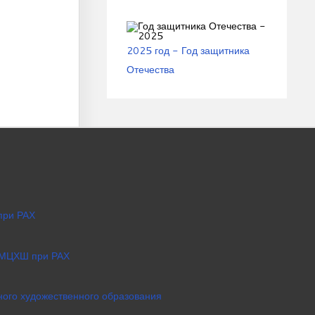
2025 год - Год защитника
Отечества
при РАХ
 МЦХШ при РАХ
ого художественного образования