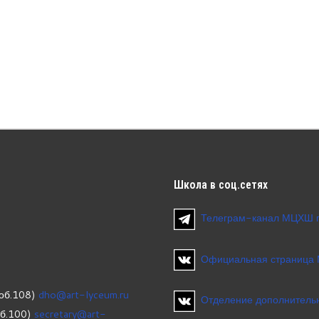
Школа
в соц.сетях
Телеграм-канал МЦХШ 
Официальная страница
об.108)
dho@art-lyceum.ru
Отделение дополнительн
об.100)
secretary@art-