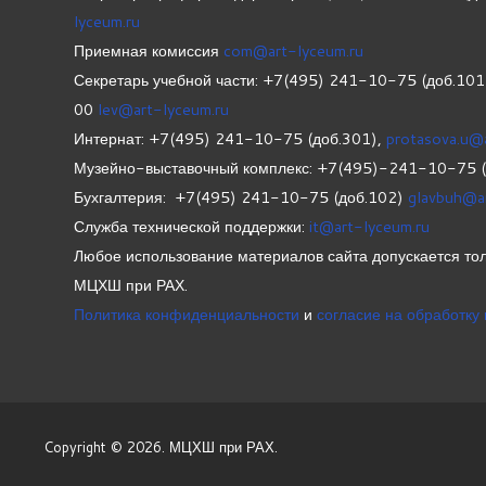
lyceum.ru
Приемная комиссия
com@art-lyceum.ru
Секретарь учебной части: +7(495) 241-10-75 (доб.10
00
lev@art-lyceum.ru
Интернат: +7(495) 241-10-75 (доб.301),
protasova.u@
Музейно-выставочный комплекс: +7(495)-241-10-75 
Бухгалтерия: +7(495) 241-10-75 (доб.102)
glavbuh@a
Служба технической поддержки:
it@art-lyceum.ru
Любое использование материалов сайта допускается тол
МЦХШ при РАХ.
Политика конфиденциальности
и
согласие на обработку
Copyright © 2026. МЦХШ при РАХ.