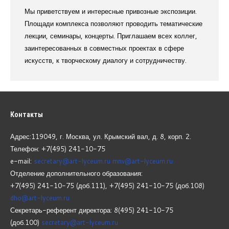
Мы приветствуем и интересные привозные экспозиции.
Площади комплекса позволяют проводить тематические
лекции, семинары, концерты. Приглашаем всех коллег,
заинтересованных в совместных проектах в сфере
искусств, к творческому диалогу и сотрудничеству.
Контакты
Адрес:119049, г. Москва, ул. Крымский вал, д. 8, корп.
2.
Телефон: +7(495) 241-10-75
e-mail:
secretary@art-lyceum.ru
mnv@art-lyceum.ru
Отделение дополнительного образования:
+7(495) 241-10-75 (доб.111), +7(495) 241-10-75 (доб.108)
dho@art-lyceum.ru
Секретарь-референт директора: 8(495) 241-10-75
(доб.100)
secretary@art-lyceum.ru