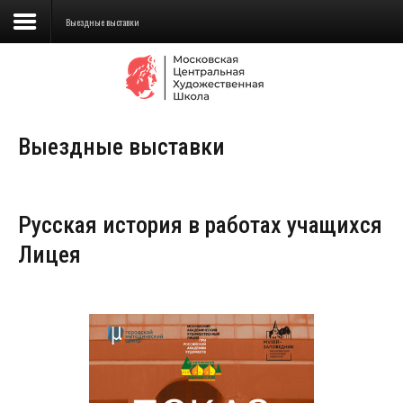
Выездные выставки
Сведения об образовательной
организации
Выездные выставки
Школа
Училище
Русская история в работах учащихся
Детская Художественная школа
Лицея
Поступающим
Подготовка
Образование
Доп. образование