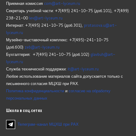
Приемная комиссия
com@art-lyceum.ru
Секретарь учебной части: +7(495) 241-10-75 (доб.101), +7(499)
238-21-00
lev@art-lyceum.ru
Интернат: +7(495) 241-10-75 (доб.301),
protasova.u@art-
lyceum.ru
Музейно-выставочный комплекс: +7(495)-241-10-75
(доб.600)
zeb@art-lyceum.ru
Бухгалтерия: +7(495) 241-10-75 (доб.102)
glavbuh@art-
lyceum.ru
Служба технической поддержки:
it@art-lyceum.ru
Любое использование материалов сайта допускается только с
письменного согласия МЦХШ при РАХ.
Политика конфиденциальности
и
согласие на обработку
персональных данных
Школа
в соц.сетях
Телеграм-канал МЦХШ при РАХ