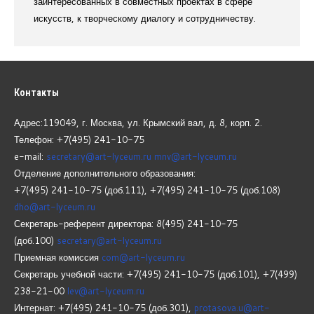
заинтересованных в совместных проектах в сфере
искусств, к творческому диалогу и сотрудничеству.
Контакты
Адрес:119049, г. Москва, ул. Крымский вал, д. 8, корп.
2.
Телефон: +7(495) 241-10-75
e-mail:
secretary@art-lyceum.ru
mnv@art-lyceum.ru
Отделение дополнительного образования:
+7(495) 241-10-75 (доб.111), +7(495) 241-10-75 (доб.108)
dho@art-lyceum.ru
Секретарь-референт директора: 8(495) 241-10-75
(доб.100)
secretary@art-lyceum.ru
Приемная комиссия
com@art-lyceum.ru
Секретарь учебной части: +7(495) 241-10-75 (доб.101), +7(499)
238-21-00
lev@art-lyceum.ru
Интернат: +7(495) 241-10-75 (доб.301),
protasova.u@art-