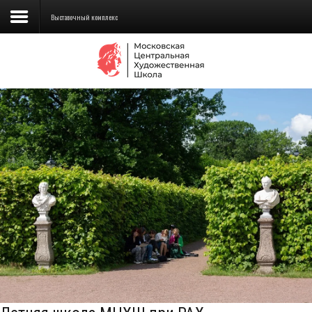
Выставочный комплекс
Сведения об образовательной
организации
Школа
Училище
Детская Художественная школа
Поступающим
Подготовка
Образование
Доп. образование