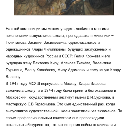
На этой композиции мы можем увидеть любимого многими
поколениями выпускников школы, преподавателя живописи –
Почиталова Василия Васильевича, одноклассников и
однокашников Клары Филипповны, будущих заслуженных и
народных художников России и СССР: Гелия Коржева и его
будущую жену Бахтееву Киру, Алексея Ткачёва, Валентина
Пурыгина, Елену Колобаеву, Милу Адамович и саму юную Клару
Власову.
В 1943 году МСХШ вернулась в Москву, Клара Власова
закончила школу, и в 1944 году была принята без экзаменов в
Московский Государственный институт имени В.И.Сурикова, в
мастерскую С.В.Герасимова. Это был единственный раз, когда
выпускников художественной школы зачислили без экзаменов. По
своим профессиональным качествам они превосходили
остальных абитуриентов, так как во время войны оттачивали и