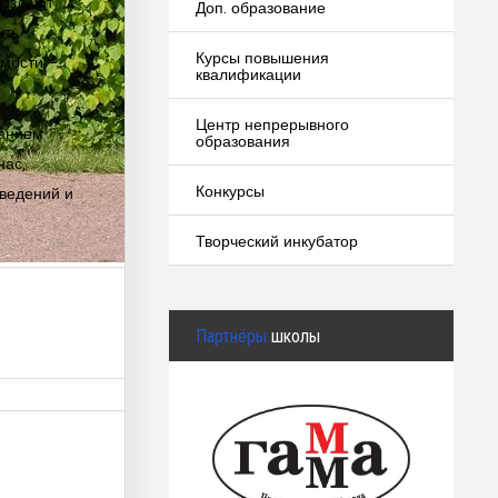
создают
Доп. образование
ыть
Курсы повышения
имости -
квалификации
Центр непрерывного
данием
образования
нас,
Конкурсы
зведений и
Творческий инкубатор
Партнёры
школы