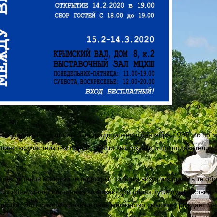
ый учебный год школы был традиционно с сентября 1939-го по 
шинство участников которой – наши выпускники и преподаватели.
трёх титанов мировой литературы, попытка визуализировать те об
м их объединяет постоянно возникающий образ пути, путешествия 
чества. Этот символ хранит в себе множество смыслов, рождает м