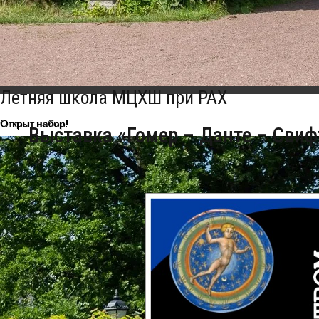
Главная
Школа
Выставочный комплекс
Выставка
Летняя школа МЦХШ при РАХ
Открыт набор!
Выставка «Гомер – Данте – Свиф