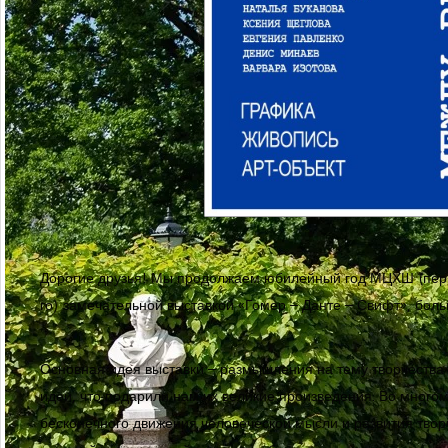
Дорогие друзья! Мы продолжаем юбилейный год МЦХШ (перв
го) замечательной выставкой «Гомер – Данте – Свифт», боль
Основная идея выставки – размышления на тему творчества 
идеи, что подарили нам их великие произведения. Во много
бесконечного движения человеческой мысли и развития твор