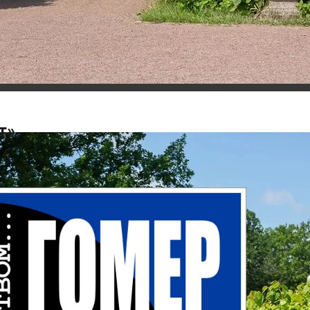
 «Гомер – Данте – Свифт»
т»