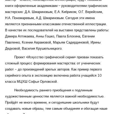
книги оформленные академиками – руководителями графических
мастерских: Д.А. Шмариновым, Е.А. Кибриком, О.Г. Верейским,
Н.А. Пономаревым, А.Д. Шмариновым. Сегодня эти имена
являются признанными классиками отечественной иллюстрации.
В качестве их последователей на выставке представлены работы:
Дамира Аптикаева, Анны Гошко, Павла Блохина, Евгении
Павленко, Ксении Аврамовой, Марьям Садердиновой, Ирины
Дедковой, Василия Крушельницкого.
Проект «Искусство графической серии» призван показать
сложный процесс формирования мастерства: от ученических
работ - до произведений зрелых авторов. Как пример первого
серийного опыта в экспозицию включена работа учащейся 10
класса МЦХШ Софьи Орловской.
Необходимость раннего приобщения к подлинным
художественным ценностям является важной необходимостью.
Пройдёт не много времени, и сегодняшние школьники будут
создавать новые образы, тем самым объединяя и обогащая наше