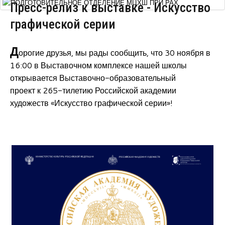
Пресс-релиз к выставке - Искусство
Курсы повышения квалификации
графической серии
Центр непрерывного образования
Д
Конкурсы
орогие друзья, мы рады сообщить, что 30 ноября в
16:00 в Выставочном комплексе нашей школы
Творческий инкубатор
открывается Выставочно-образовательный
проект к
265-тилетию Российской академии
художеств «Искусство графической серии»!