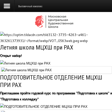
Выставочный комплекс
Сведения об образовательной
организации
Школа
Летняя школа МЦХШ при РАХ
Училище
Открыт набор!
Детская Художественная школа
Поступающим
ПОДГОТОВИТЕЛЬНОЕ ОТДЕЛЕНИЕ МЦХШ
Подготовка
ПРИ РАХ
Приглашаем пройти годовой курс по программам "Подготовка к школе" и
Образование
"Подготовка к колледжу"
Доп. образование