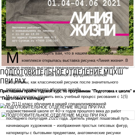
М
ы рады сообщить вам, что в нашем Выставочном
комплексе открылась выставка рисунка «Линия жизни». В
первую очередь выставка предназначена учащимся нашей школы
ПОДГОТОВИТЕЛЬНОЕ ОТДЕЛЕНИЕ МЦХШ
в помощь освоению такой важной и фундаментальной
ПРИ РАХ
дисциплины, как классический рисунок после значительного
периода вынужденного обучения онлайн.
Приглашаем пройти годовой курс по программам "Подготовка к школе" и
Мы постарались отразить весь учебный процесс рисования с 1(5)
"Подготовка к колледжу"
по 7(11) класс обучения в нашей специализированной
художественной школе от 40-х годов прошлого века до работ
последнего полугодия 2020 года. Зритель увидит пошаговый путь
начинающих художников - изображения простых гипсовых фигур,
натюрморты с бытовыми предметами, анатомические рисунки