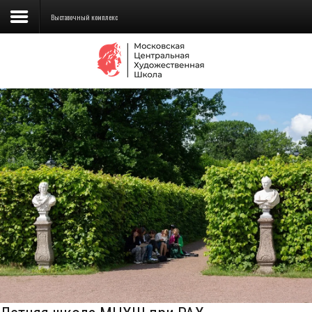
Выставочный комплекс
Сведения об образовательной
организации
Школа
Училище
Детская Художественная школа
Поступающим
Подготовка
Образование
Доп. образование