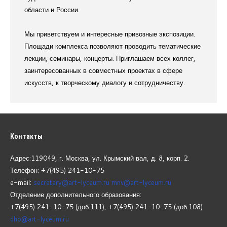
области и России.
Мы приветствуем и интересные привозные экспозиции.
Площади комплекса позволяют проводить тематические
лекции, семинары, концерты. Приглашаем всех коллег,
заинтересованных в совместных проектах в сфере
искусств, к творческому диалогу и сотрудничеству.
Контакты
Адрес:119049, г. Москва, ул. Крымский вал, д. 8, корп.
2.
Телефон: +7(495) 241-10-75
e-mail:
secretary@art-lyceum.ru
mnv@art-lyceum.ru
Отделение дополнительного образования:
+7(495) 241-10-75 (доб.111), +7(495) 241-10-75 (доб.108)
dho@art-lyceum.ru