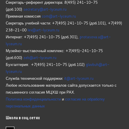
Секретарь-референт директора: 8(495) 241-10-75
(доб.100)
secretary@art-lyceum.ru
Приемная комиссия
com@art-lyceum.ru
Секретарь учебной части: +7(495) 241-10-75 (доб.101), +7(499)
238-21-00
lev@art-lyceum.ru
Интернат: +7(495) 241-10-75 (доб.301),
protasova.u@art-
lyceum.ru
Музейно-выставочный комплекс: +7(495)-241-10-75
(доб.600)
zeb@art-lyceum.ru
Бухгалтерия: +7(495) 241-10-75 (доб.102)
glavbuh@art-
lyceum.ru
Служба технической поддержки:
it@art-lyceum.ru
Любое использование материалов сайта допускается только с
письменного согласия МЦХШ при РАХ.
Политика конфиденциальности
и
согласие на обработку
персональных данных
Школа
в соц.сетях