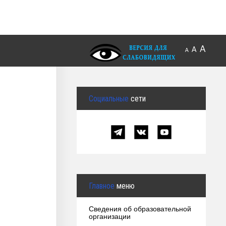
A
A
A
Социальные
сети
Главное
меню
Сведения об образовательной
организации