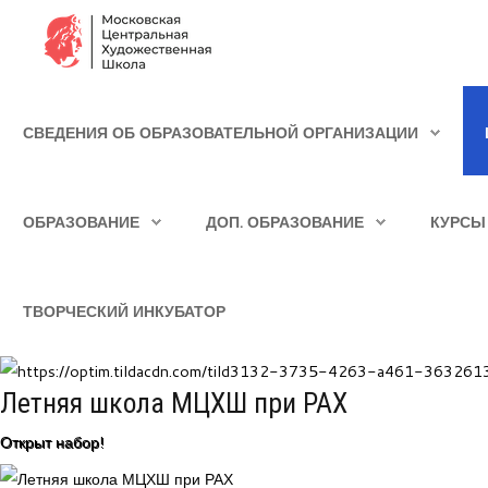
Сведения об образовательной организации
СВЕДЕНИЯ ОБ ОБРАЗОВАТЕЛЬНОЙ ОРГАНИЗАЦИИ
Школа
ИСКАТЬ...
Училище
ОБРАЗОВАНИЕ
ДОП. ОБРАЗОВАНИЕ
КУРСЫ
Детская Художественная школа
Поступающим
ТВОРЧЕСКИЙ ИНКУБАТОР
Подготовка
Образование
Летняя школа МЦХШ при РАХ
Доп. образование
Открыт набор!
Курсы повышения квалификации