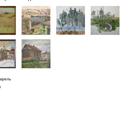
варель
о