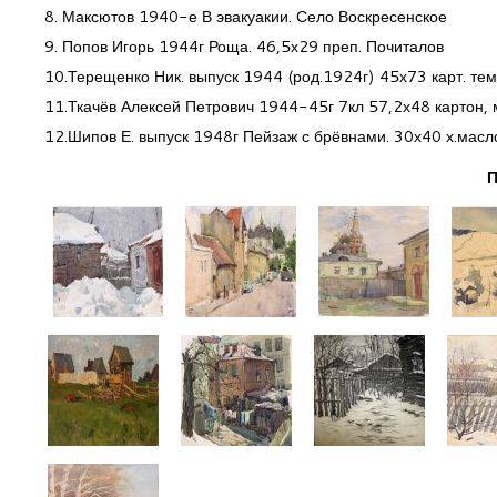
8. Максютов 1940-е В эвакуакии. Село Воскресенское
9. Попов Игорь 1944г Роща. 46,5х29 преп. Почиталов
10.Терещенко Ник. выпуск 1944 (род.1924г) 45х73 карт. тем
11.Ткачёв Алексей Петрович 1944-45г 7кл 57,2х48 картон,
12.Шипов Е. выпуск 1948г Пейзаж с брёвнами. 30х40 х.масл
П