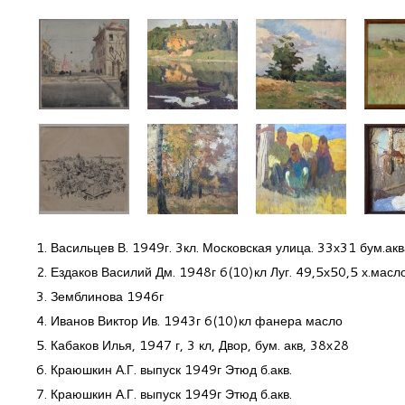
1. Васильцев В. 1949г. 3кл. Московская улица. 33х31 бум.ак
2. Ездаков Василий Дм. 1948г 6(10)кл Луг. 49,5х50,5 х.масл
3. Земблинова 1946г
4. Иванов Виктор Ив. 1943г 6(10)кл фанера масло
5. Кабаков Илья, 1947 г, 3 кл, Двор, бум. акв, 38х28
6. Краюшкин А.Г. выпуск 1949г Этюд б.акв.
7. Краюшкин А.Г. выпуск 1949г Этюд б.акв.