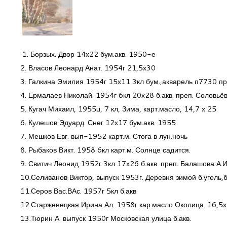
1. Борзых. Двор 14х22 бум.акв. 1950-е
2. Власов Леонард Анат. 1954г 21,5х30
3. Галкина Эмилия 1954г 15х11 3кл бум.,акварель п7730 пр
4. Ермалаев Николай. 1954г 6кл 20х28 б.акв. преп. Соловьёв
5. Кугач Михаил, 1955u, 7 кл, Зима, карт.масло, 14,7 х 25
6. Кулешов Эдуард. Снег 12х17 бум.акв. 1955
7. Мешков Евг. вып-1952 карт.м. Стога в лун.ночь
8. Рыбаков Викт. 1958 6кл карт.м. Солнце садится.
9. Свитич Леонид 1952г 3кл 17х26 б.акв. преп. Балашова А.И
10.Селиванов Виктор, выпуск 1953г. Деревня зимой б.уголь,б
11.Серов Вас.ВАс. 1957г 5кл б.акв
12.Старженецкая Ирина Ал. 1958г кар.масло Околица. 16,5х
13.Тюрин А. выпуск 1950г Московская улица б.акв.