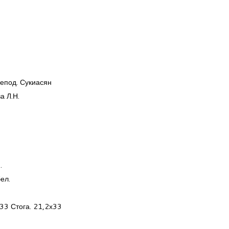
епод. Сукиасян
а Л.Н.
.
ел.
33 Стога. 21,2х33