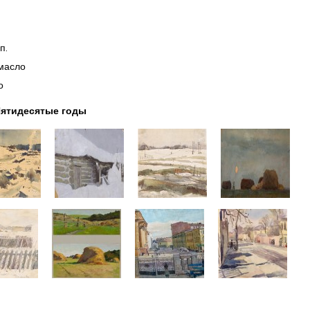
п.
 масло
о
ятидесятые годы