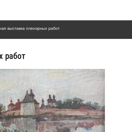
ная выставка пленэрных работ
х работ