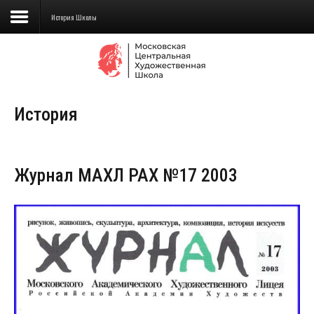
История Школы
Сведения об образовательной
организации
История
Школа
Училище
Журнал МАХЛ РАХ №17 2003
Детская Художественная школа
Поступающим
Подготовка
Образование
Доп. образование