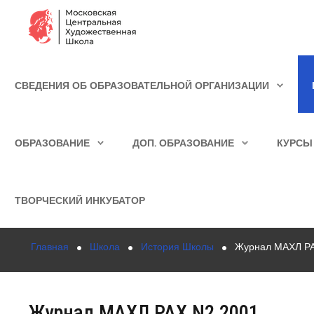
Сведения об образовательной организации
СВЕДЕНИЯ ОБ ОБРАЗОВАТЕЛЬНОЙ ОРГАНИЗАЦИИ
Школа
ИСКАТЬ...
Училище
ОБРАЗОВАНИЕ
ДОП. ОБРАЗОВАНИЕ
КУРСЫ
Детская Художественная школа
Поступающим
ТВОРЧЕСКИЙ ИНКУБАТОР
Подготовка
Главная
Школа
История Школы
Журнал МАХЛ Р
Образование
Доп. образование
Журнал МАХЛ РАХ N2 2001
Курсы повышения квалификации