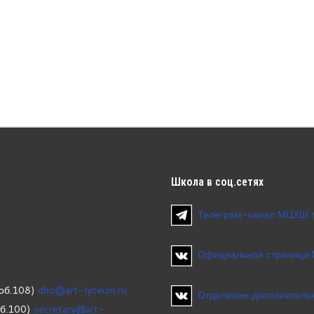
Школа
в соц.сетях
Телеграм-канал МЦХШ 
Официальная страница
об.108)
dho@art-lyceum.ru
Отделение дополнительн
об.100)
secretary@art-