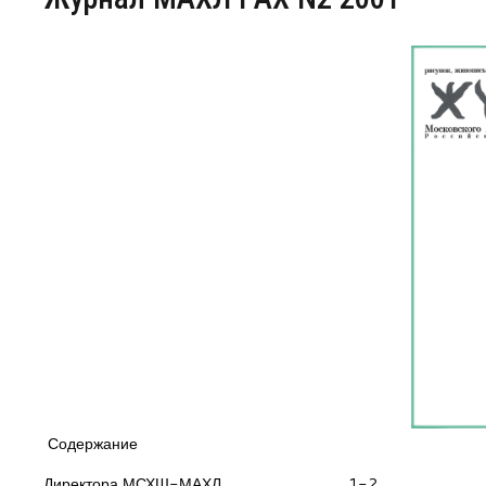
Центр непрерывного образования
Конкурсы
Творческий инкубатор
Содержание
Директора МСХШ-МАХЛ.......................................1-2