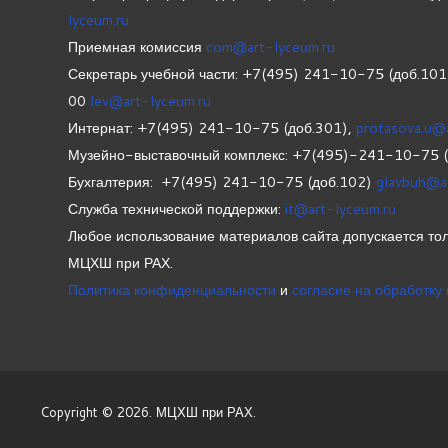
lyceum.ru
Приемная комиссия
com@art-lyceum.ru
Секретарь учебной части: +7(495) 241-10-75 (доб.10
00
lev@art-lyceum.ru
Интернат: +7(495) 241-10-75 (доб.301),
protasova.u@
Музейно-выставочный комплекс: +7(495)-241-10-75 
Бухгалтерия: +7(495) 241-10-75 (доб.102)
glavbuh@a
Служба технической поддержки:
it@art-lyceum.ru
Любое использование материалов сайта допускается тол
МЦХШ при РАХ.
Политика конфиденциальности
и
согласие на обработку
Copyright © 2026. МЦХШ при РАХ.