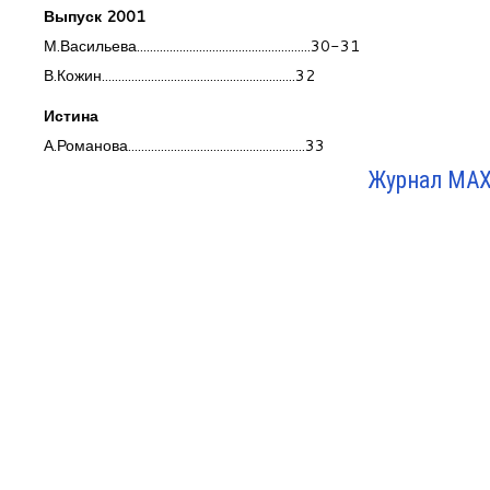
Выпуск 2001
М.Васильева.....................................................30-31
В.Кожин...........................................................32
Истина
А.Романова......................................................33
Журнал МАХЛ