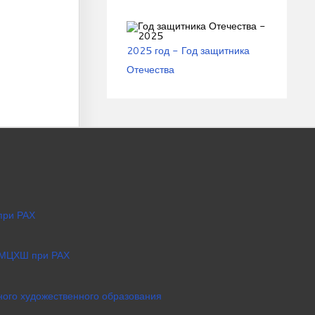
2025 год - Год защитника
Отечества
при РАХ
 МЦХШ при РАХ
ого художественного образования