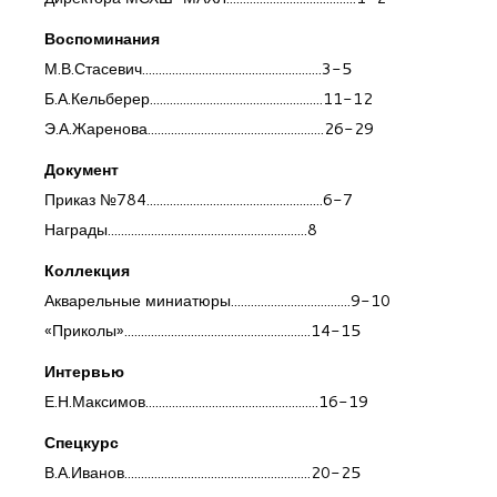
Воспоминания
М.В.Стасевич......................................................3-5
Б.А.Кельберер....................................................11-12
Э.А.Жаренова.....................................................26-29
Документ
Приказ №784.....................................................6-7
Награды............................................................8
Коллекция
Акварельные миниатюры....................................9-10
«Приколы»........................................................14-15
Интервью
Е.Н.Максимов....................................................16-19
Спецкурс
В.А.Иванов........................................................20-25