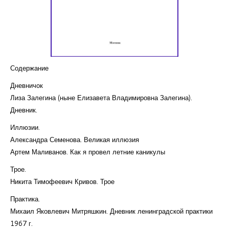
Курсы повышения квалификации
Центр непрерывного образования
Конкурсы
Содержание
Творческий инкубатор
Дневничок
Лиза Залегина (ныне Елизавета Владимировна Залегина).
Дневник.
Иллюзии.
Александра Семенова. Великая иллюзия
Артем Маливанов. Как я провел летние каникулы
Трое.
Никита Тимофеевич Кривов. Трое
Практика.
Михаил Яковлевич Митряшкин. Дневник ленинградской практики
1967 г.