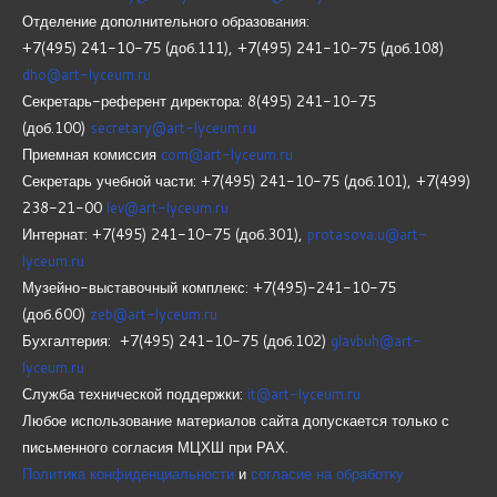
Отделение дополнительного образования:
+7(495) 241-10-75 (доб.111), +7(495) 241-10-75 (доб.108)
dho@art-lyceum.ru
Секретарь-референт директора: 8(495) 241-10-75
(доб.100)
secretary@art-lyceum.ru
Приемная комиссия
com@art-lyceum.ru
Секретарь учебной части: +7(495) 241-10-75 (доб.101), +7(499)
238-21-00
lev@art-lyceum.ru
Интернат: +7(495) 241-10-75 (доб.301),
protasova.u@art-
lyceum.ru
Музейно-выставочный комплекс: +7(495)-241-10-75
(доб.600)
zeb@art-lyceum.ru
Бухгалтерия: +7(495) 241-10-75 (доб.102)
glavbuh@art-
lyceum.ru
Служба технической поддержки:
it@art-lyceum.ru
Любое использование материалов сайта допускается только с
письменного согласия МЦХШ при РАХ.
Политика конфиденциальности
и
согласие на обработку