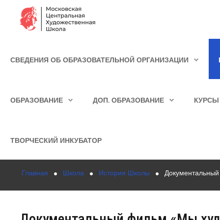
Сведения об образовательной организации
СВЕДЕНИЯ ОБ ОБРАЗОВАТЕЛЬНОЙ ОРГАНИЗАЦИИ
Школа
ИСКАТЬ...
Училище
ОБРАЗОВАНИЕ
ДОП. ОБРАЗОВАНИЕ
КУРСЫ
Детская Художественная школа
Поступающим
ТВОРЧЕСКИЙ ИНКУБАТОР
Подготовка
Главная
Школа
История Школы
Документальный 
Образование
Доп. образование
Документальный фильм «Мы худо
Курсы повышения квалификации