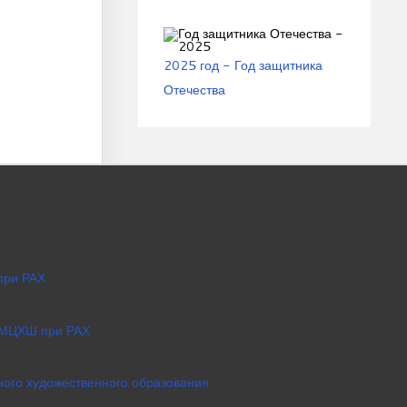
2025 год - Год защитника
Отечества
при РАХ
 МЦХШ при РАХ
ого художественного образования