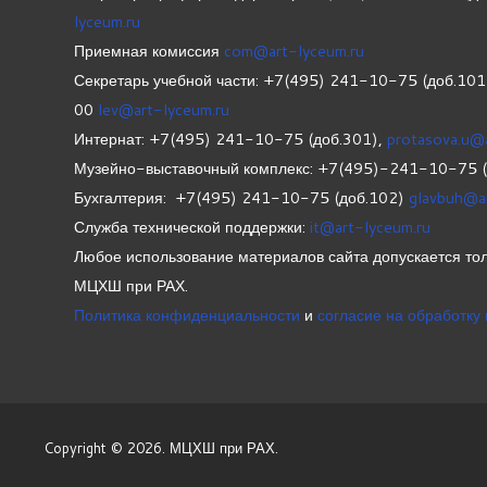
lyceum.ru
Приемная комиссия
com@art-lyceum.ru
Секретарь учебной части: +7(495) 241-10-75 (доб.10
00
lev@art-lyceum.ru
Интернат: +7(495) 241-10-75 (доб.301),
protasova.u@
Музейно-выставочный комплекс: +7(495)-241-10-75 
Бухгалтерия: +7(495) 241-10-75 (доб.102)
glavbuh@a
Служба технической поддержки:
it@art-lyceum.ru
Любое использование материалов сайта допускается тол
МЦХШ при РАХ.
Политика конфиденциальности
и
согласие на обработку
Copyright © 2026. МЦХШ при РАХ.