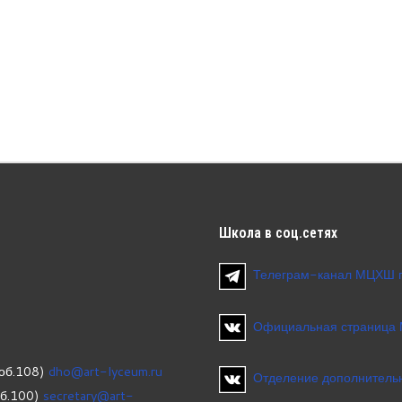
Школа
в соц.сетях
Телеграм-канал МЦХШ 
Официальная страница
об.108)
dho@art-lyceum.ru
Отделение дополнительн
об.100)
secretary@art-