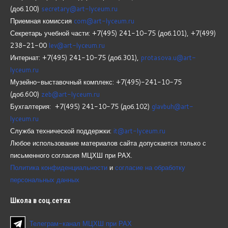
(доб.100)
secretary@art-lyceum.ru
Приемная комиссия
com@art-lyceum.ru
Секретарь учебной части: +7(495) 241-10-75 (доб.101), +7(499)
238-21-00
lev@art-lyceum.ru
Интернат: +7(495) 241-10-75 (доб.301),
protasova.u@art-
lyceum.ru
Музейно-выставочный комплекс: +7(495)-241-10-75
(доб.600)
zeb@art-lyceum.ru
Бухгалтерия: +7(495) 241-10-75 (доб.102)
glavbuh@art-
lyceum.ru
Служба технической поддержки:
it@art-lyceum.ru
Любое использование материалов сайта допускается только с
письменного согласия МЦХШ при РАХ.
Политика конфиденциальности
и
согласие на обработку
персональных данных
Школа
в соц.сетях
Телеграм-канал МЦХШ при РАХ