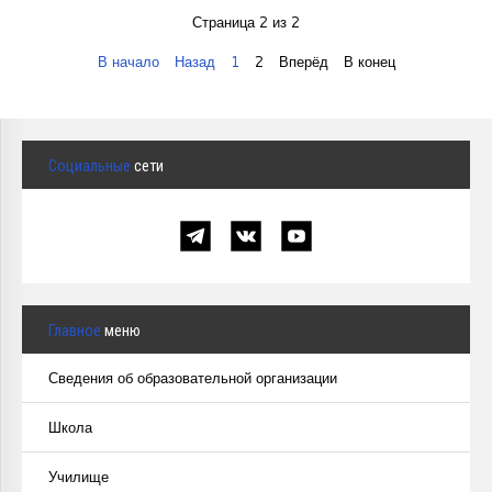
Курсы повышения квалификации
Страница 2 из 2
В начало
Назад
1
2
Вперёд
В конец
Центр непрерывного образования
Конкурсы
Творческий инкубатор
Социальные
сети
Главное
меню
Сведения об образовательной организации
Школа
Училище