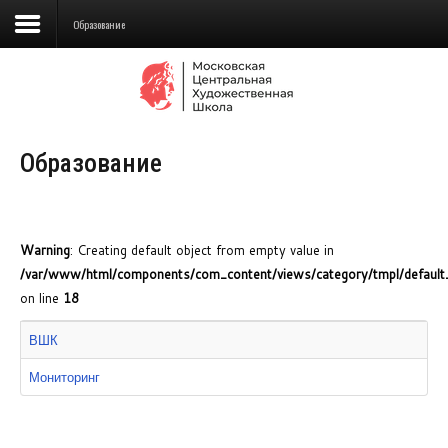
Образование
Сведения об образовательной
организации
Образование
Школа
Училище
Детская Художественная школа
Warning
: Creating default object from empty value in
/var/www/html/components/com_content/views/category/tmpl/default_a
Поступающим
on line
18
Подготовка
ВШК
Образование
Мониторинг
Доп. образование