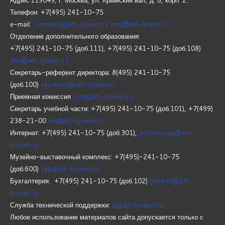
Телефон: +7(495) 241-10-75
e-mail:
secretary@art-lyceum.ru
mnv@art-lyceum.ru
Отделение дополнительного образования:
+7(495) 241-10-75 (доб.111), +7(495) 241-10-75 (доб.108)
dho@art-lyceum.ru
Секретарь-референт директора: 8(495) 241-10-75
(доб.100)
secretary@art-lyceum.ru
Приемная комиссия
com@art-lyceum.ru
Секретарь учебной части: +7(495) 241-10-75 (доб.101), +7(499)
238-21-00
lev@art-lyceum.ru
Интернат: +7(495) 241-10-75 (доб.301),
protasova.u@art-
lyceum.ru
Музейно-выставочный комплекс: +7(495)-241-10-75
(доб.600)
zeb@art-lyceum.ru
Бухгалтерия: +7(495) 241-10-75 (доб.102)
glavbuh@art-
lyceum.ru
Служба технической поддержки:
it@art-lyceum.ru
Любое использование материалов сайта допускается только с